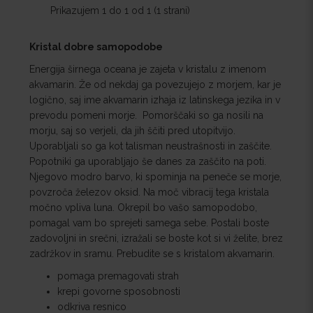
Prikazujem 1 do 1 od 1 (1 strani)
Kristal dobre samopodobe
Energija širnega oceana je zajeta v kristalu z imenom
akvamarin. Že od nekdaj ga povezujejo z morjem, kar je
logično, saj ime akvamarin izhaja iz latinskega jezika in v
prevodu pomeni morje. Pomorščaki so ga nosili na
morju, saj so verjeli, da jih ščiti pred utopitvijo.
Uporabljali so ga kot talisman neustrašnosti in zaščite.
Popotniki ga uporabljajo še danes za zaščito na poti.
Njegovo modro barvo, ki spominja na peneče se morje,
povzroča železov oksid. Na moč vibracij tega kristala
močno vpliva luna. Okrepil bo vašo samopodobo,
pomagal vam bo sprejeti samega sebe. Postali boste
zadovoljni in srečni, izražali se boste kot si vi želite, brez
zadržkov in sramu. Prebudite se s kristalom akvamarin.
pomaga premagovati strah
krepi govorne sposobnosti
odkriva resnico