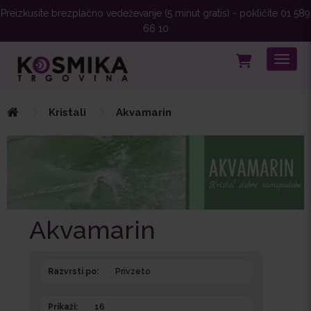
Preizkusite brezplačno vedeževanje (5 minut gratis) - pokličite 01 589
66 10
Toggle
Kristali
Akvamarin
Akvamarin
Razvrsti po:
Prikaži: