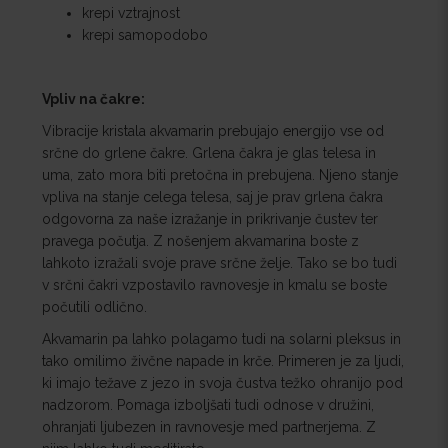
krepi vztrajnost
krepi samopodobo
Vpliv na čakre:
Vibracije kristala akvamarin prebujajo energijo vse od
srčne do grlene čakre. Grlena čakra je glas telesa in
uma, zato mora biti pretočna in prebujena. Njeno stanje
vpliva na stanje celega telesa, saj je prav grlena čakra
odgovorna za naše izražanje in prikrivanje čustev ter
pravega počutja. Z nošenjem akvamarina boste z
lahkoto izražali svoje prave srčne želje. Tako se bo tudi
v srčni čakri vzpostavilo ravnovesje in kmalu se boste
počutili odlično.
Akvamarin pa lahko polagamo tudi na solarni pleksus in
tako omilimo živčne napade in krče. Primeren je za ljudi,
ki imajo težave z jezo in svoja čustva težko ohranijo pod
nadzorom. Pomaga izboljšati tudi odnose v družini,
ohranjati ljubezen in ravnovesje med partnerjema. Z