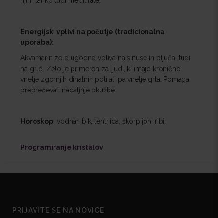
njim lahko tudi meditirate.
Energijski vplivi na počutje (tradicionalna
uporaba):
Akvamarin zelo ugodno vpliva na sinuse in pljuča, tudi
na grlo. Zelo je primeren za ljudi, ki imajo kronično
vnetje zgornjih dihalnih poti ali pa vnetje grla. Pomaga
preprečevati nadaljnje okužbe.
Horoskop:
vodnar, bik, tehtnica, škorpijon, ribi.
Programiranje kristalov
PRIJAVITE SE NA NOVICE