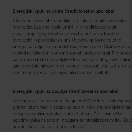
Energijski vpliv na čakre (tradicionalna uporaba):
S kameno strelo lahko meditirate in tako okrepite svoje cilje
meditacije. Lažje se boste umirili in okrepili boste svoje
vizualizacije. Njegova vibracija vas bo nežno vodila skozi
meditacijo in prečistila vaš um. Ugodno vpliva na celotno
energijsko polje in okrepi delovanje vseh čaker. Čisti vse vrste
blokad na čakrah in ponovno sprosti pretok energij. Priporoč
da kameno strelo uporabljate v kombinaciji z drugimi kristali in
tako povečate njihovo moč. Vendar ne pozabite je tudi prečistit
pod tekočo vodo in pa napolniti na sončni svetlobi.
Energijski vpliv na počutje (tradicionalna uporaba):
Ker energija kamene strele deluje prečiščevalno in tako vpliva
tudi na fizično telo. Čisti fizično telo in krepi imunski sistem ter
deluje preventivno proti nastanku bolezni. Čisti kri in ožilje,
ugodno vpliva na srce in možgane ter stabilizira krvni tlak. Zal
ugoden kristal za razstrupljanje telesa.