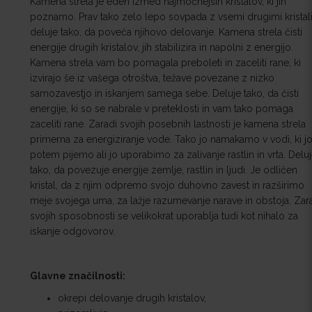
Kamena strela je eden izmed najmočnejših kristalov, ki jih
poznamo. Prav tako zelo lepo sovpada z vsemi drugimi kristali
deluje tako, da poveča njihovo delovanje. Kamena strela čisti
energije drugih kristalov, jih stabilizira in napolni z energijo.
Kamena strela vam bo pomagala preboleti in zaceliti rane, ki
izvirajo še iz vašega otroštva, težave povezane z nizko
samozavestjo in iskanjem samega sebe. Deluje tako, da čisti
energije, ki so se nabrale v preteklosti in vam tako pomaga
zaceliti rane. Zaradi svojih posebnih lastnosti je kamena strela
primerna za energiziranje vode. Tako jo namakamo v vodi, ki j
potem pijemo ali jo uporabimo za zalivanje rastlin in vrta. Delu
tako, da povezuje energije zemlje, rastlin in ljudi. Je odličen
kristal, da z njim odpremo svojo duhovno zavest in razširimo
meje svojega uma, za lažje razumevanje narave in obstoja. Zar
svojih sposobnosti se velikokrat uporablja tudi kot nihalo za
iskanje odgovorov.
Glavne značilnosti:
okrepi delovanje drugih kristalov,