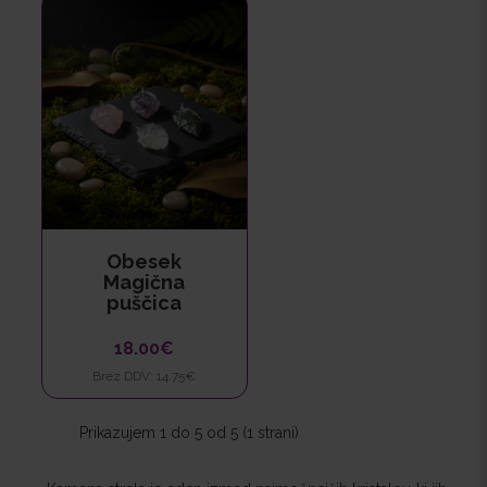
Obesek
Magična
puščica
18.00€
Brez DDV: 14.75€
Prikazujem 1 do 5 od 5 (1 strani)