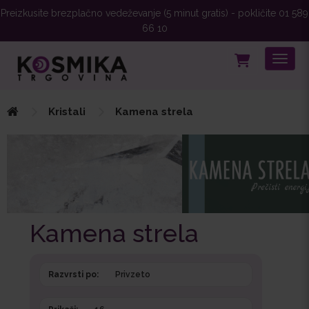
Preizkusite brezplačno vedeževanje (5 minut gratis) - pokličite 01 589
66 10
Toggle
Kristali
Kamena strela
Kamena strela
Razvrsti po: