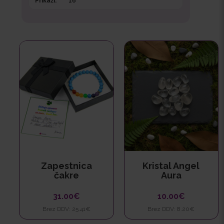
Prikaži:
Zapestnica
Kristal Angel
čakre
Aura
31.00€
10.00€
Brez DDV: 25.41€
Brez DDV: 8.20€