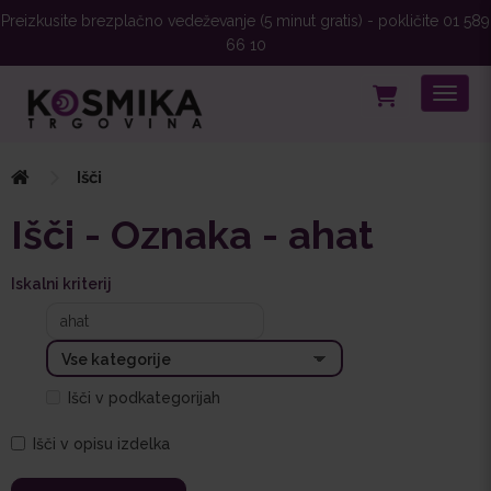
Preizkusite brezplačno vedeževanje (5 minut gratis) - pokličite 01 589
66 10
Toggle
Išči
Išči - Oznaka - ahat
Iskalni kriterij
Išči v podkategorijah
Išči v opisu izdelka