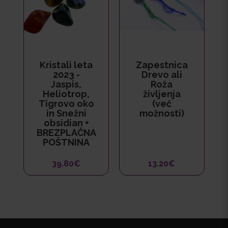
Kristali leta
Zapestnica
2023 -
Drevo ali
Jaspis,
Roža
Heliotrop,
življenja
Tigrovo oko
(več
in Snežni
možnosti)
obsidian +
BREZPLAČNA
POŠTNINA
39.80€
13.20€