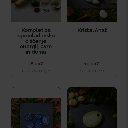
Komplet za
Kristal Ahat
spomladansko
čiščenje
energij, avre
in doma
28.00€
10.00€
Brez DDV: 22.95€
Brez DDV: 8.20€