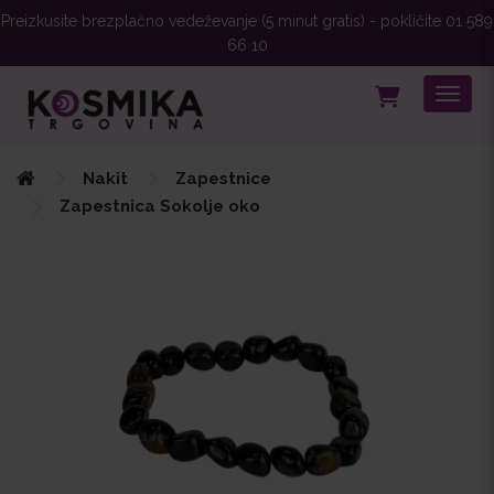
Preizkusite brezplačno vedeževanje (5 minut gratis) - pokličite 01 589
66 10
Toggle
Nakit
Zapestnice
Zapestnica Sokolje oko