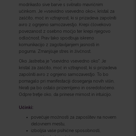
modrikasto sive barve s svilnato mavričnim
učinkom. Je »vsevidno vsevedno oko«, kristal za
zaščito, moč in vztrajnost, ki si prizadeva zapolniti
avro z ognjeno samozavestjo. Krepi človekovo
povezanost z osebno močjo ter krepi njegovo
odločnost. Prav tako spodbuja iskreno
komunikacijo z zagotavljanjem jasnosti in
poguma. Zmanjšuje stres in živčnost.
Oko Jastreba je "vsevidno vsevedno oko". Je
kristal za zaščito, moč in vztrajnost, ki si prizadeva
zapolniti avro z ognjeno samozavestjo. To bo
pomagalo pri manifestaciji doseganja novih višin,
hkrati pa bo ostalo prizemljeno in osredotočeno.
Odpre tretje oko, da prinese mirnost in intuicijo.
Učinki:
povečuje možnosti za zaposlitev na novem
delovnem mestu,
izboljša vaše psihične sposobnosti,