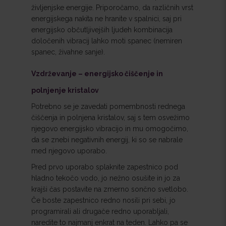
življenjske energije. Priporočamo, da različnih vrst
energijskega nakita ne hranite v spalnici, saj pri
energijsko občutljivejših ljudeh kombinacija
določenih vibracij lahko moti spanec (nemiren
spanec, živahne sanje).
Vzdrževanje – energijsko čiščenje in
polnjenje kristalov
Potrebno se je zavedati pomembnosti rednega
čiščenja in polnjena kristalov, saj s tem osvežimo
njegovo energijsko vibracijo in mu omogočimo,
da se znebi negativnih energij, ki so se nabrale
med njegovo uporabo.
Pred prvo uporabo splaknite zapestnico pod
hladno tekočo vodo, jo nežno osušite in jo za
krajši čas postavite na zmerno sončno svetlobo.
Če boste zapestnico redno nosili pri sebi, jo
programirali ali drugače redno uporabljali,
naredite to najmanj enkrat na teden. Lahko pa se