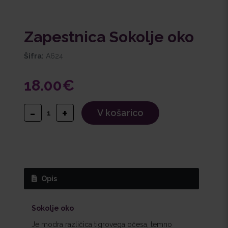
Zapestnica Sokolje oko
Šifra:
A624
18.00€
-
+
V košarico
1
Opis
Sokolje oko
Je modra različica tigrovega očesa, temno