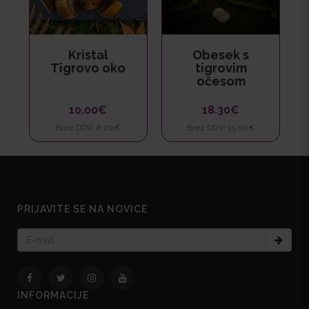
Kristal
Obesek s
Tigrovo oko
tigrovim
očesom
10.00€
18.30€
Brez DDV: 8.20€
Brez DDV: 15.00€
PRIJAVITE SE NA NOVICE
INFORMACIJE