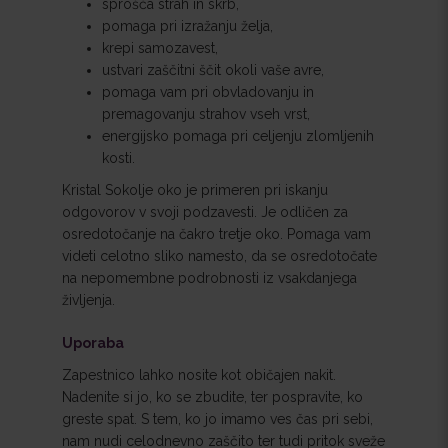
sprošča strah in skrb,
pomaga pri izražanju želja,
krepi samozavest,
ustvari zaščitni ščit okoli vaše avre,
pomaga vam pri obvladovanju in
premagovanju strahov vseh vrst,
energijsko pomaga pri celjenju zlomljenih
kosti.
Kristal Sokolje oko je primeren pri iskanju
odgovorov v svoji podzavesti. Je odličen za
osredotočanje na čakro tretje oko. Pomaga vam
videti celotno sliko namesto, da se osredotočate
na nepomembne podrobnosti iz vsakdanjega
življenja.
Uporaba
Zapestnico lahko nosite kot običajen nakit.
Nadenite si jo, ko se zbudite, ter pospravite, ko
greste spat. S tem, ko jo imamo ves čas pri sebi,
nam nudi celodnevno zaščito ter tudi pritok sveže