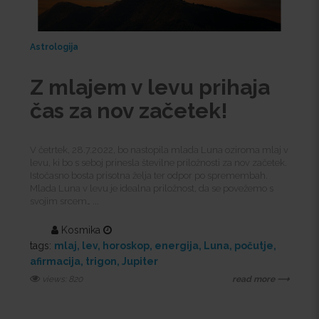
Astrologija
Z mlajem v levu prihaja
čas za nov začetek!
V četrtek, 28.7.2022, bo nastopila mlada Luna oziroma mlaj v
levu, ki bo s seboj prinesla številne priložnosti za nov začetek.
Istočasno bosta prisotna želja ter odpor po spremembah.
Mlada Luna v levu je idealna priložnost, da se povežemo s
svojim srcem… ...
Kosmika
tags:
mlaj
lev
horoskop
energija
Luna
počutje
afirmacija
trigon
Jupiter
views: 820
read more ⟶