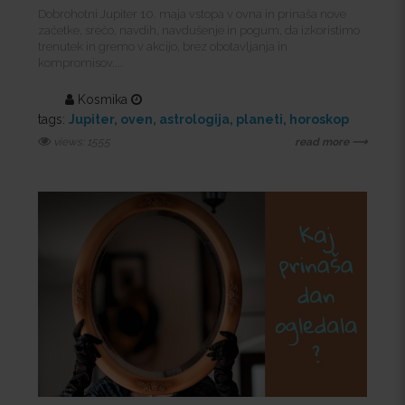
Dobrohotni Jupiter 10. maja vstopa v ovna in prinaša nove
začetke, srečo, navdih, navdušenje in pogum, da izkoristimo
trenutek in gremo v akcijo, brez obotavljanja in
kompromisov....
Kosmika
tags:
Jupiter
oven
astrologija
planeti
horoskop
views: 1555
read more ⟶