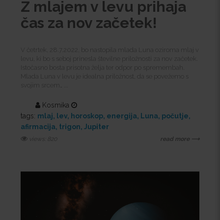
Z mlajem v levu prihaja
čas za nov začetek!
V četrtek, 28.7.2022, bo nastopila mlada Luna oziroma mlaj v
levu, ki bo s seboj prinesla številne priložnosti za nov začetek.
Istočasno bosta prisotna želja ter odpor po spremembah.
Mlada Luna v levu je idealna priložnost, da se povežemo s
svojim srcem… ...
Kosmika
tags:
mlaj
lev
horoskop
energija
Luna
počutje
afirmacija
trigon
Jupiter
views: 820
read more ⟶