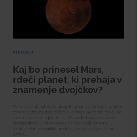
Astrologija
Kaj bo prinesel Mars,
rdeči planet, ki prehaja v
znamenje dvojčkov?
Mars, rdeči planet vojne, akcije ter poguma prehaja v igrivo in
zgovorno znamenje dvojčkov v katerem se bo zadrževal kar
sedem mesecev in pet dni, kar bo posledica dvomesečne
retrogradnosti, ki se bo začela tik pred nočjo čarovnic. V
tarotu je Mars v dvojčkih predstavljen z eno najtežjih kart,
9.meč...