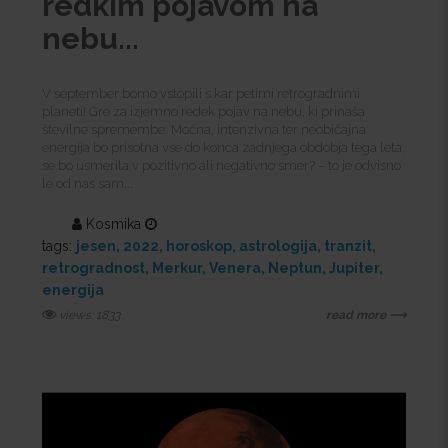
redkim pojavom na
nebu...
V september bomo vstopili s kar petimi retrogradnimi
planeti! Gre za izjemno redek pojav na nebu, ki prinaša
številne spremembe. Močna, intenzivna ter neobičajna
energija bo prisotna vse do konca zadnjega obdobja tega leta,
se bo usmerila v pozitivno ali negativno smer? – to je odvisno
le od nas sam...
Kosmika
tags:
jesen
2022
horoskop
astrologija
tranzit
retrogradnost
Merkur
Venera
Neptun
Jupiter
energija
views: 1833
read more ⟶