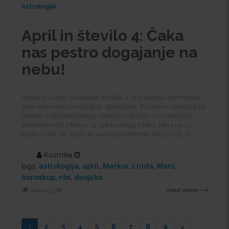
Astrologija
April in število 4: Čaka
nas pestro dogajanje na
nebu!
Aprila bo svetu zavladala številka 4, ki pooseblja harmonijo
štirih elementov, celovitost, spokojnost. Po dnevu ogledala bo
Venera iz distanciranega vodnarja vstopila v romantično
znamenje ribi, Merkur 11. aprila vstopi v bika, Mars pa 15.
aprila v ribi, 16. aprila se začenja meteorski dež Lirida, 2...
Kosmika
tags:
astrologija
april
Merkur
Lirida
Mars
horoskop
ribi
dvojčka
views: 1378
read more ⟶
1
2
3
4
5
6
7
8
9
>