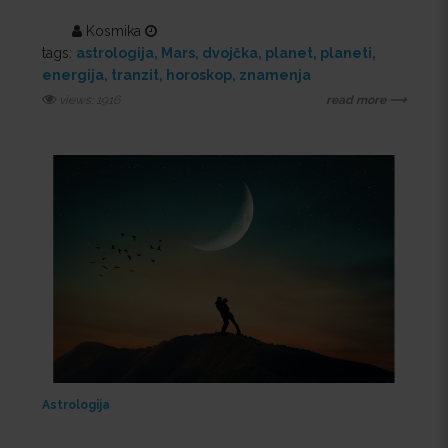
Kosmika
tags:
astrologija
Mars
dvojčka
planet
planeti
energija
tranzit
horoskop
znamenja
views: 1916
read more ⟶
Astrologija