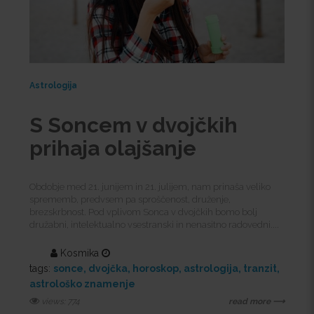
Astrologija
S Soncem v dvojčkih
prihaja olajšanje
Obdobje med 21. junijem in 21. julijem, nam prinaša veliko
sprememb, predvsem pa sproščenost, druženje,
brezskrbnost. Pod vplivom Sonca v dvojčkih bomo bolj
družabni, intelektualno vsestranski in nenasitno radovedni....
Kosmika
tags:
sonce
dvojčka
horoskop
astrologija
tranzit
astrološko znamenje
views: 774
read more ⟶