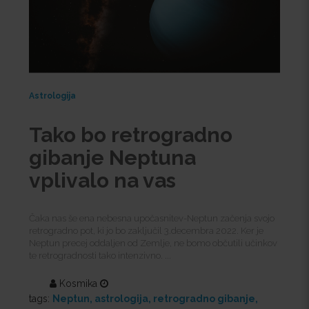
Astrologija
Tako bo retrogradno
gibanje Neptuna
vplivalo na vas
Čaka nas še ena nebesna upočasnitev-Neptun začenja svojo
retrogradno pot, ki jo bo zaključil 3.decembra 2022. Ker je
Neptun precej oddaljen od Zemlje, ne bomo občutili učinkov
te retrogradnosti tako intenzivno. ...
Kosmika
tags:
Neptun
astrologija
retrogradno gibanje