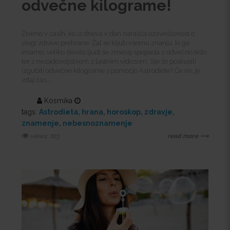
odvečne kilograme!
Živimo v časih, ko iz dneva v dan narašča ozaveščenost o
vlogi zdrave prehrane. Žal se kljub vsemu znanju, ki ga
imamo, veliko število ljudi še zmeraj spopada z odvečno težo
ter z nezadovoljstvom z lastnim videzom. Ste že poskusili
izgubiti odvečne kilograme s pomočjo Astrodiete? Če ne, je
zdaj čas,...
Kosmika
tags:
Astrodieta
hrana
horoskop
zdravje
znamenje
nebesnoznamenje
views: 703
read more ⟶