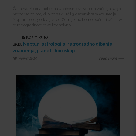
Čaka nas še ena nebesna upočasnitev-Neptun začenja svojo
retrogradno pot, ki jo bo zaključil 3.decembra 2022. Ker je
Neptun precej oddaljen od Zemlje, ne bomo občutili učinkov
te retrogradnosti tako intenzivno. ...
Kosmika
tags:
Neptun
astrologija
retrogradno gibanje
znamenja
planeti
horoskop
views: 1625
read more ⟶