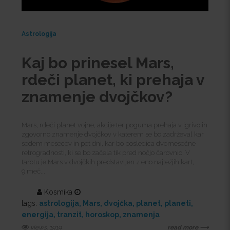
Astrologija
Kaj bo prinesel Mars,
rdeči planet, ki prehaja v
znamenje dvojčkov?
Mars, rdeči planet vojne, akcije ter poguma prehaja v igrivo in
zgovorno znamenje dvojčkov v katerem se bo zadrževal kar
sedem mesecev in pet dni, kar bo posledica dvomesečne
retrogradnosti, ki se bo začela tik pred nočjo čarovnic. V
tarotu je Mars v dvojčkih predstavljen z eno najtežjih kart,
9.meč...
Kosmika
tags:
astrologija
Mars
dvojčka
planet
planeti
energija
tranzit
horoskop
znamenja
views: 1919
read more ⟶