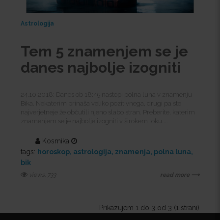
Astrologija
Tem 5 znamenjem se je
danes najbolje izogniti
24.10.2018: Danes ob 18:45 nastopi polna luna v znamenju
Bika. Nekaterim prinaša veliko pozitivnega, drugi pa ste
najverjetneje že občutili njeno slabo stran. Preberite, katerim
znamenjem se je najbolje izogniti v širokem loku....
Kosmika
tags:
horoskop
astrologija
znamenja
polna luna
bik
views: 733
read more ⟶
Prikazujem 1 do 3 od 3 (1 strani)