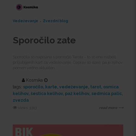
Vedeževanje
Zvezdni blog
Sporočilo zate
Sporočila so napisana s pomočjo Tarota – to so ene najbolj
priljubljenih kart za vedeževanje. Čeprav so stare, pa je njihov
pomen vedno aktualen. ...
Kosmika
tags:
sporočilo
karte
vedeževanje
tarot
osmica
kelihov
šestica kelihov
paž kelihov
sedmica palic
zvezda
views: 5313
read more ⟶