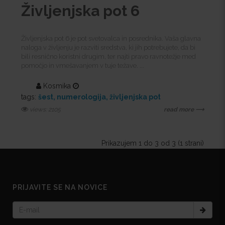
Življenjska pot 6
Življenjska pot 6 je pot svetovalca in posrednika. Vaša glavna
naloga v življenju je razviti sredstva, ki jih potrebujete, da bi
bili resnično koristni drugim, ter najti pravo ravnotežje med
pomočjo in vmešavanjem v tuje težave. ...
Kosmika
tags:
šest
numerologija
življenjska pot
views: 2105
read more ⟶
Prikazujem 1 do 3 od 3 (1 strani)
PRIJAVITE SE NA NOVICE